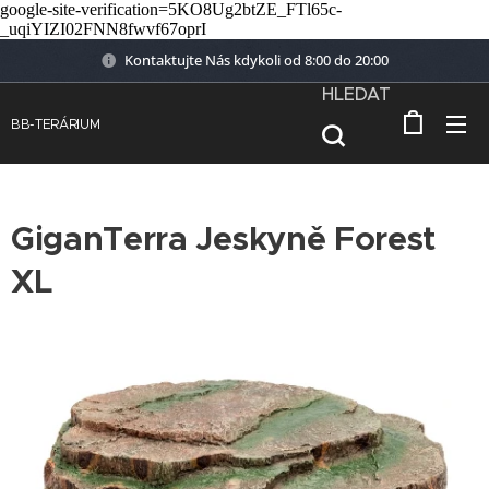
google-site-verification=5KO8Ug2btZE_FTl65c-
_uqiYIZI02FNN8fwvf67oprI
Kontaktujte Nás kdykoli od 8:00 do 20:00
HLEDAT
BB-TERÁRIUM
GiganTerra Jeskyně Forest
XL