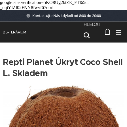
google-site-verification=5KO8Ug2btZE_FTl65c-
_uqiYIZI02FNN8fwvf67oprI
Kontaktujte Nás kdykoli od 8:00 do 20:00
HLEDAT
BB-TERÁRIUM
Repti Planet Úkryt Coco Shell
L. Skladem