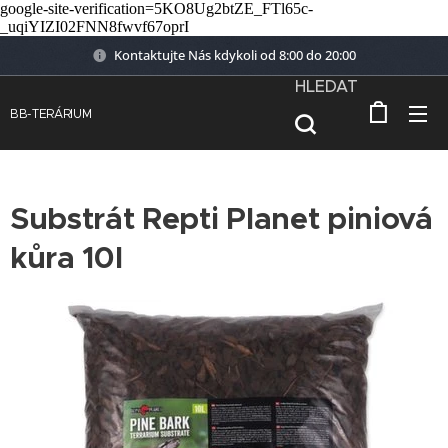
google-site-verification=5KO8Ug2btZE_FTl65c-
_uqiYIZI02FNN8fwvf67oprI
Kontaktujte Nás kdykoli od 8:00 do 20:00
HLEDAT
BB-TERÁRIUM
Substrát Repti Planet piniová
kůra 10l