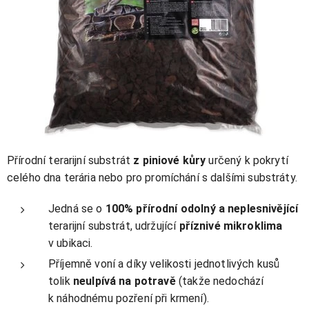
Přírodní terarijní substrát
z piniové kůry
určený k pokrytí
celého dna terária nebo pro promíchání s dalšími substráty.
Jedná se o
100% přírodní odolný a neplesnivějící
terarijní substrát, udržující
příznivé mikroklima
v ubikaci.
Příjemně voní a díky velikosti jednotlivých kusů
tolik
neulpívá na potravě
(takže nedochází
k náhodnému pozření při krmení).