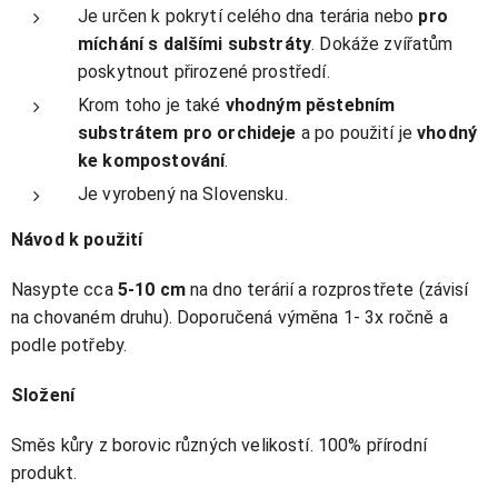
Je určen k pokrytí celého dna terária nebo
pro
míchání s dalšími substráty
. Dokáže zvířatům
poskytnout přirozené prostředí.
Krom toho je také
vhodným pěstebním
substrátem pro orchideje
a po použití je
vhodný
ke kompostování
.
Je vyrobený na Slovensku.
Návod k použití
Nasypte cca
5-10 cm
na dno terárií a rozprostřete (závisí
na chovaném druhu). Doporučená výměna 1- 3x ročně a
podle potřeby.
Složení
Směs kůry z borovic různých velikostí. 100% přírodní
produkt.