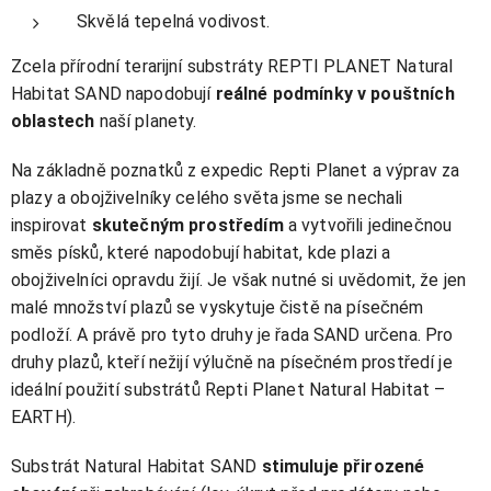
Skvělá tepelná vodivost.
Zcela přírodní terarijní substráty REPTI PLANET Natural
Habitat SAND napodobují
reálné podmínky v pouštních
oblastech
naší planety.
Na základně poznatků z expedic Repti Planet a výprav za
plazy a obojživelníky celého světa jsme se nechali
inspirovat
skutečným prostředím
a vytvořili jedinečnou
směs písků, které napodobují habitat, kde plazi a
obojživelníci opravdu žijí. Je však nutné si uvědomit, že jen
malé množství plazů se vyskytuje čistě na písečném
podloží. A právě pro tyto druhy je řada SAND určena. Pro
druhy plazů, kteří nežijí výlučně na písečném prostředí je
ideální použití substrátů Repti Planet Natural Habitat –
EARTH).
Substrát Natural Habitat SAND
stimuluje přirozené