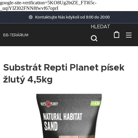
google-site-verification=5KO8Ug2btZE_FTl65c-
_uqiYIZI02FNN8fwvf67oprI
Kontaktujte Nás kdykoli od 8:00 do 20:00
HLEDAT
BB-TERÁRIUM
Substrát Repti Planet písek
žlutý 4,5kg