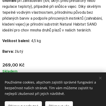
chování
při zahrabávání (lov, úkryt před predátory nebo
regulace teploty), případně při snůšce vajec. Díky skvělým
tepelně vodivým vlastnostem, přírodnímu původu bez
přidaných barviv a podpoře přirozených instinktů (zahrabání,
kladení vajec) je přírodní substrát Natural Habitat SAND
ideální pro chov mnoha druhů plazů v našich teráriích.
Velikost balení:
4,5 kg
Barva:
žlutý
269,00
Kč
Skladem
Používáme cookies, abychom zajistili správné fungování a
bezpečnost našich stránek. Tím vám můžeme zajistit tu
nejlepší zkušenost při jejich návštěvě.
Tel.: +420 607 162 329
Do košíku