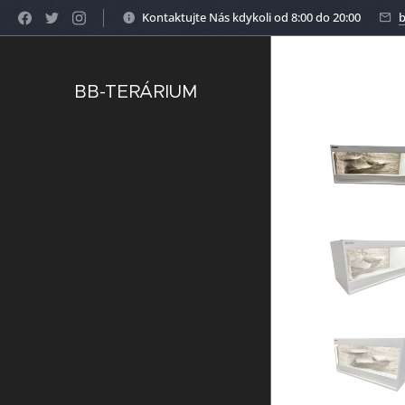
google-site-verification=5KO8Ug2btZE_FTl65c-_uqiYIZI02FNN8fw
Kontaktujte Nás kdykoli od 8:00 do 20:00
b
BB-TERÁRIUM