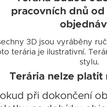
pracovních dnů od
objedná
echny 3D jsou vyráběny ručně
to terária je ilustrativní. T
stylu.
Terária nelze platit
okud při dokončení ob