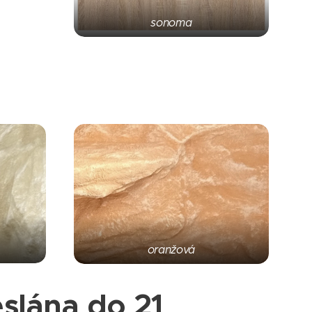
sonoma
oranžová
slána do 21