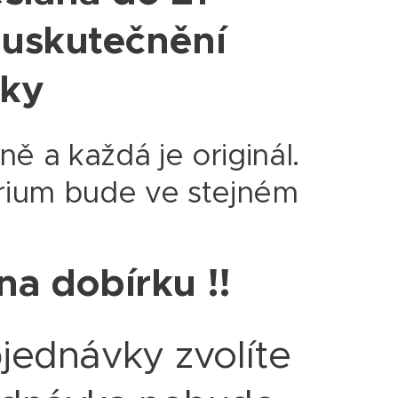
 uskutečnění
vky
 a každá je originál.
erárium bude ve stejném
 na dobírku !!
jednávky zvolíte