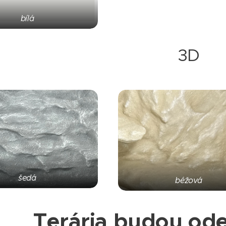
bílá
3D
šedá
béžová
Terária budou ode