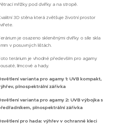
ětrací mřížky pod dvířky a na stropě.
valitní 3D stěna která zvětšuje životní prostor
vířete.
erárium je osazeno skleněnými dvířky o síle skla
mm v posuvných lištách.
oto terárium je vhodné především pro agamy
ousaté, límcové a hady.
Osvětlení varianta pro agamy 1: UVB kompakt,
ýhřev, plnospektrální zářivka
světlení varianta pro agamy 2: UVB výbojka s
předřadníkem, plnospektrální zářivka
světlení pro hada: výhřev v ochranné kleci