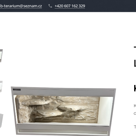
vf67oprI
b-terarium@seznam.cz
+420 607 162 329
K
d
T