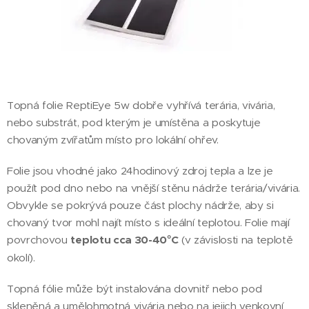
Topná folie ReptiEye 5w dobře vyhřívá terária, vivária,
nebo substrát, pod kterým je umístěna a poskytuje
chovaným zvířatům místo pro lokální ohřev.
Folie jsou vhodné jako 24hodinový zdroj tepla a lze je
použít pod dno nebo na vnější stěnu nádrže terária/vivária.
Obvykle se pokrývá pouze část plochy nádrže, aby si
chovaný tvor mohl najít místo s ideální teplotou. Folie mají
povrchovou
teplotu cca 30-40°C
(v závislosti na teplotě
okolí).
Topná fólie může být instalována dovnitř nebo pod
skleněná a umělohmotná vivária nebo na jejich venkovní