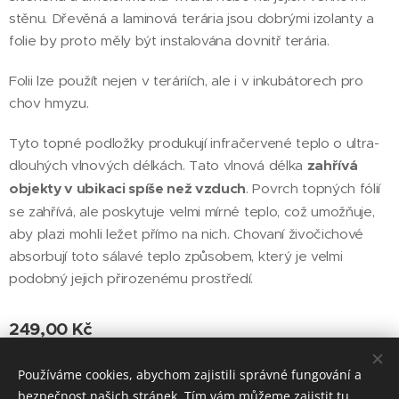
stěnu. Dřevěná a laminová terária jsou dobrými izolanty a
folie by proto měly být instalována dovnitř terária.
Folii lze použít nejen v teráriích, ale i v inkubátorech pro
chov hmyzu.
Tyto topné podložky produkují infračervené teplo o ultra-
dlouhých vlnových délkách. Tato vlnová délka
zahřívá
objekty v ubikaci spíše než vzduch
. Povrch topných fólií
se zahřívá, ale poskytuje velmi mírné teplo, což umožňuje,
aby plazi mohli ležet přímo na nich. Chovaní živočichové
absorbují toto sálavé teplo způsobem, který je velmi
podobný jejich přirozenému prostředí.
249,00
Kč
Používáme cookies, abychom zajistili správné fungování a
bezpečnost našich stránek. Tím vám můžeme zajistit tu