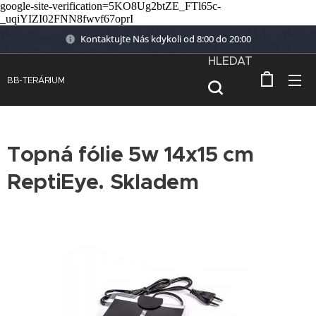
google-site-verification=5KO8Ug2btZE_FTl65c-
_uqiYIZI02FNN8fwvf67oprI
Kontaktujte Nás kdykoli od 8:00 do 20:00
HLEDAT
BB-TERÁRIUM
Topná fólie 5w 14x15 cm
ReptiEye. Skladem